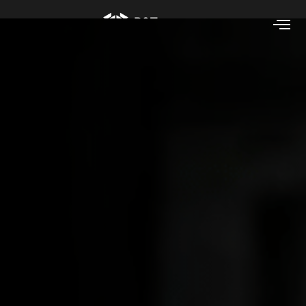
5 Ventajas de los
Trailers de
Espuma en la
Industria