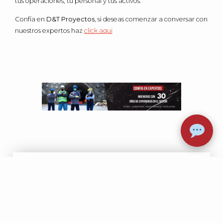
tus operaciones, tu personal y tus activos.
Confía en
D&T Proyectos
, si deseas comenzar a conversar con
nuestros expertos haz
click aqui
Entradas
Recientes
9 junio, 2026
Oil and
Protección
|
|
Prevención
Gas
contra incen
Incendio Y Explosión En