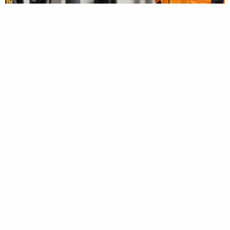
Soluciones A La Medida Y
Cumplimiento
Normativo
Diseños personalizados que se ajustan a tus necesidades, bajo
los estándares de la NFPA y normativas locales.
SOLUCIONES AVANZADAS DE EXTINCIÓN DE
INCENDIOS