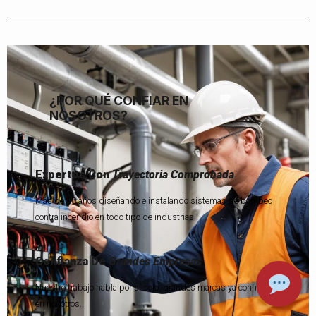
¿POR QUÉ CONFIAR EN
NOSOTROS?
Expertos Con
Trayectoria Comprobada
Más de 30 años diseñando e instalando sistemas de bombeo
contra incendio en todo tipo de industrias.
Confianza De
Grandes Empresas
Nuestro trabajo habla por sí solo, grandes marcas ya confiaron
en nosotros.