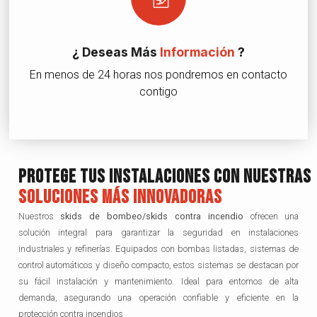
¿ Deseas Más
Información
?
En menos de 24 horas nos pondremos en contacto
contigo
Protege Tus Instalaciones Con Nuestras
Soluciones Más Innovadoras
Nuestros
skids de bombeo/skids contra incendio
ofrecen una
solución integral para garantizar la seguridad en instalaciones
industriales y refinerías. Equipados con bombas listadas, sistemas de
control automáticos y diseño compacto, estos sistemas se destacan por
su fácil instalación y mantenimiento. Ideal para entornos de alta
demanda, asegurando una operación confiable y eficiente en la
protección contra incendios