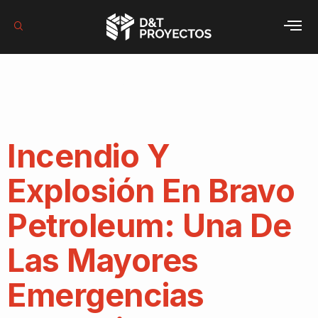
Categoría:
Prevención
Incendio Y
Explosión En Bravo
Petroleum: Una De
Las Mayores
Emergencias