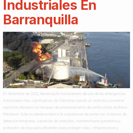
Industriales En
Barranquilla
En diciembre de 2022, Barranquilla fue escenario de una de las emergencias
industriales más significativas de Colombia cuando un incendio y posterior
explosión afectaron los tanques de almacenamiento de combustible de Bravo
Petroleum. Este incidente evidenció la importancia de contar con sistemas de
detección temprana, supresión de incendios, mantenimiento preventivo y
protocolos de respuesta eficientes para proteger vidas, infraestructura y