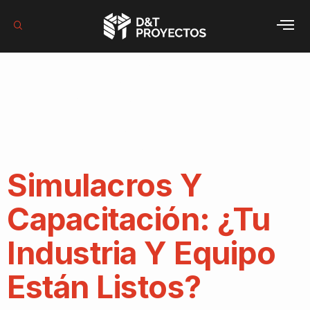
Categoría:
Equipos Contra
Incendios
Simulacros Y
Capacitación: ¿Tu
Industria Y Equipo
Están Listos?