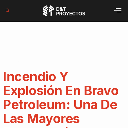
Categoría:
Protección
contra incen
Incendio Y
Explosión En Bravo
Petroleum: Una De
Las Mayores