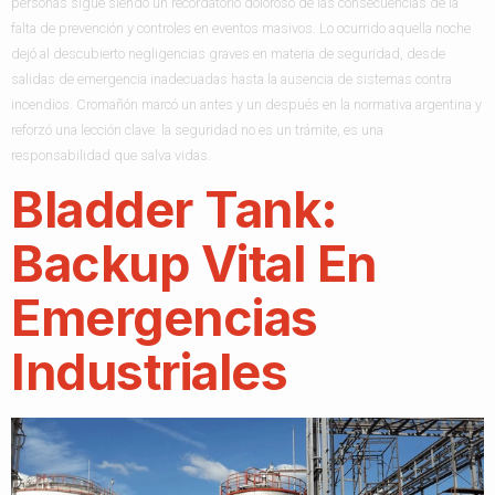
personas sigue siendo un recordatorio doloroso de las consecuencias de la
falta de prevención y controles en eventos masivos. Lo ocurrido aquella noche
dejó al descubierto negligencias graves en materia de seguridad, desde
salidas de emergencia inadecuadas hasta la ausencia de sistemas contra
incendios. Cromañón marcó un antes y un después en la normativa argentina y
reforzó una lección clave: la seguridad no es un trámite, es una
responsabilidad que salva vidas.
Bladder Tank:
Backup Vital En
Emergencias
Industriales