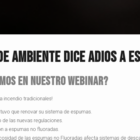
DE AMBIENTE DICE ADIOS A 
mos En Nuestro Webinar?
 incendio tradicionales!
ue tuvo que renovar su sistema de espumas.
de las nuevas regulaciones.
ón a espumas no fluoradas.
cosidad de las espumas no Fluoradas afecta sistemas de desc