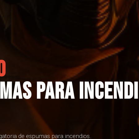
O
umas Para Incend
igatoria de espumas para incendios.