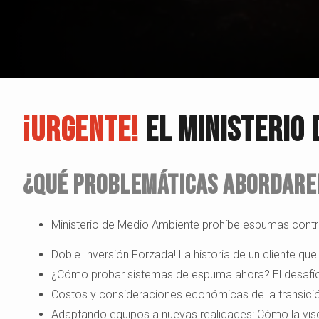
¡URGENTE!
EL MINISTERIO 
¿Qué Problemáticas Abordare
Ministerio de Medio Ambiente prohíbe espumas contra
Doble Inversión Forzada! La historia de un cliente q
¿Cómo probar sistemas de espuma ahora? El desafío 
Costos y consideraciones económicas de la transici
Adaptando equipos a nuevas realidades: Cómo la vis