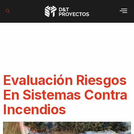
Etiqueta:
seguridad
industrial
Evaluación Riesgos
En Sistemas Contra
Incendios