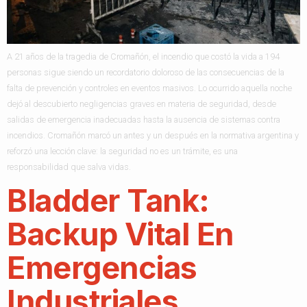
A 21 años de la tragedia de Cromañón, el incendio que costó la vida a 194
personas sigue siendo un recordatorio doloroso de las consecuencias de la
falta de prevención y controles en eventos masivos. Lo ocurrido aquella noche
dejó al descubierto negligencias graves en materia de seguridad, desde
salidas de emergencia inadecuadas hasta la ausencia de sistemas contra
incendios. Cromañón marcó un antes y un después en la normativa argentina y
reforzó una lección clave: la seguridad no es un trámite, es una
responsabilidad que salva vidas.
Bladder Tank:
Backup Vital En
Emergencias
Industriales