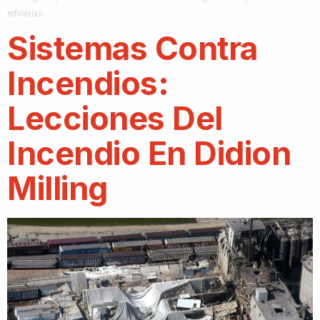
refinerías.
Sistemas Contra
Incendios:
Lecciones Del
Incendio En Didion
Milling