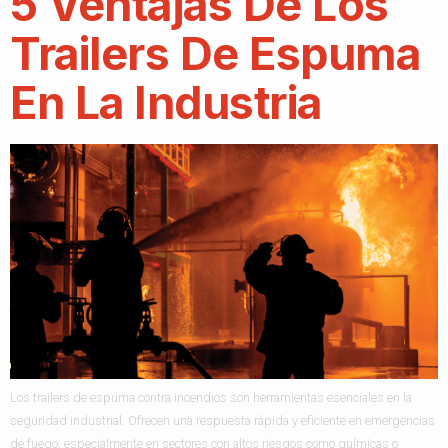
5 Ventajas De Los
Trailers De Espuma
En La Industria
Los trailers de espuma contra incendios son herramientas esenciales en la
seguridad industrial. Ofrecen una respuesta rápida y eficiente en emergencias
de fuego, especialmente en sectores con altos riesgos como químicas o