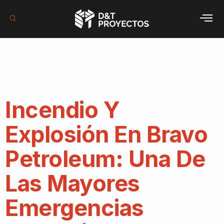
Autor:
webmaster
Incendio Y
Explosión En Bravo
Petroleum: Una De
Las Mayores
Emergencias