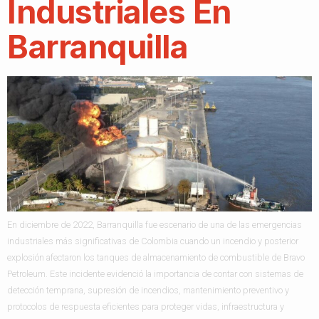
Industriales En
Barranquilla
En diciembre de 2022, Barranquilla fue escenario de una de las emergencias
industriales más significativas de Colombia cuando un incendio y posterior
explosión afectaron los tanques de almacenamiento de combustible de Bravo
Petroleum. Este incidente evidenció la importancia de contar con sistemas de
detección temprana, supresión de incendios, mantenimiento preventivo y
protocolos de respuesta eficientes para proteger vidas, infraestructura y